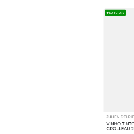
Burgers
NATURAIS
Carnes bovinas
Queijos Maduros
Massas
JULIEN DELRI
VINHO TINTO
GROLLEAU 2