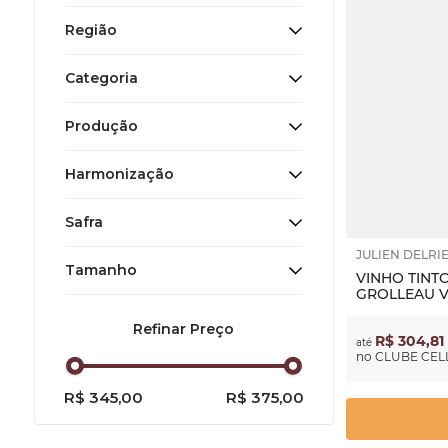
Rossignol-Trapet
Gorelli
Região
Loire
Categoria
Chenin Blanc
Grolleau
Produção
Orgânico
Harmonização
Tinto
Branco
Safra
JULIEN DELRI
Tamanho
Frutos do mar
VINHO TINTO
GROLLEAU V
Queijos
750 ml
2022
Peixes
R$ 304,81
até
2023
no
CLUBE CELL
Carnes Grelhadas
R$ 345,00
R$ 375,00
Charcuterie
Aves