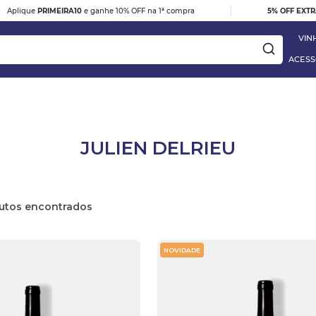
|
Aplique
PRIMEIRA10
e ganhe 10% OFF na 1ª compra
5% OFF EXT
VIN
ACESS
ay
JULIEN DELRIEU
DESTAQUE
e
VINHO TINTO BARBERA D'ALBA
utos
DOC 2023
R$ 395,00
NOVIDADE
 Blanc
VER DETALHES