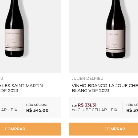
EU
JULIEN DELRIEU
 LES SAINT MARTIN
VINHO BRANCO LA JOUE CHE
DF 2023
BLANC VDF 2023
não sócios:
R$ 331,31
não só
até
AR + PIX
R$
345
,
00
no
CLUBE CELLAR + PIX
R$
3
COMPRAR
COMPRAR