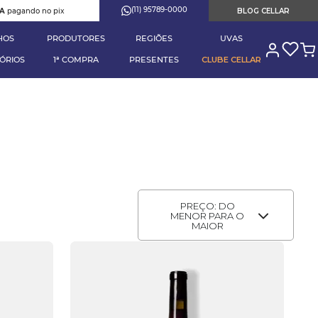
(11) 95789-0000
RA
pagando no pix
BLOG CELLAR
HOS
PRODUTORES
REGIÕES
UVAS
ÓRIOS
1ª COMPRA
PRESENTES
CLUBE CELLAR
PREÇO: DO
MENOR PARA O
MAIOR