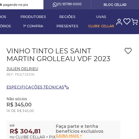
(11) 95789-0000
RA
pagando no pix
BLOG CELLAR
HOS
PRODUTORES
REGIÕES
UVAS
ÓRIOS
1ª COMPRA
PRESENTES
CLUBE CELLAR
VINHO TINTO LES SAINT
MARTIN GROLLEAU VDF 2023
JULIEN DELRIEU
REF
:
FRJLT2301N
ESPECIFICAÇÕES TÉCNICAS
Não sócios
R$
345
,
00
1
X DE
R$
345
,
00
até
Faça parte e tenha
R$ 304,81
benefícios exclusivos
SAIBA MAIS +
no CLUBE CELLAR + PIX