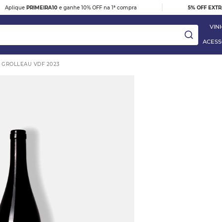
|
Aplique
PRIMEIRA10
e ganhe 10% OFF na 1ª compra
5% OFF EXT
VIN
ACESS
N GROLLEAU VDF 2023
ay
DESTAQUE
e
VINHO TINTO BARBERA D'ALBA
DOC 2023
R$ 395,00
 Blanc
VER DETALHES