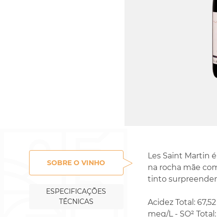
Rossignol-Trapet
Gorelli
Les Saint Martin 
SOBRE O VINHO
na rocha mãe com 
tinto surpreende
ESPECIFICAÇÕES
TÉCNICAS
Acidez Total: 67,52
meq/L - SO² Total: