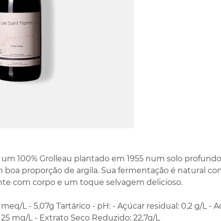
é um 100% Grolleau plantado em 1955 num solo profundo
boa proporção de argila. Sua fermentação é natural co
nte com corpo e um toque selvagem delicioso.
 meq/L - 5,07g Tartárico - pH: - Açúcar residual: 0,2 g/L - Ac
 25 mg/L - Extrato Seco Reduzido: 22,7g/L