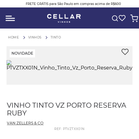
FRETE GRÁTIS para São Paulo em compras acima de R$600
O QUE VOCÊ ESTÁ PROCURANDO?
VINHOS
TINTO
NOVIDADE
P
V
VINHO TINTO VZ PORTO RESERVA
RUBY
VAN ZELLERS & CO
REF
:
PTVZTXX01N