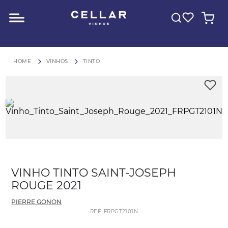
O QUE VOCÊ ESTÁ PROCURANDO?
FRETE GRÁTIS para São Paulo em compras acima de R$600
VINHOS
TINTO
VINHO TINTO SAINT-JOSEPH
ROUGE 2021
PIERRE GONON
REF
:
FRPGT2101N