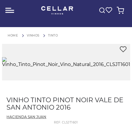
O QUE VOCÊ ESTÁ PROCURANDO?
FRETE GRÁTIS para São Paulo em compras acima de R$600
VINHOS
TINTO
VINHO TINTO PINOT NOIR VALE DE
SAN ANTONIO 2016
HACIENDA SAN JUAN
REF
:
CLSJT1601