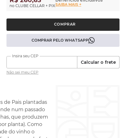
R$ 260,63
benefícios exclusivos
SAIBA MAIS +
no CLUBE CELLAR + PIX
COMPRAR PELO WHATSAPP
Calcular o frete
Não sei meu CEP
s de Pais plantadas
, onde num passado
inhas, que produzem
or planta). Como
ade do vinho o