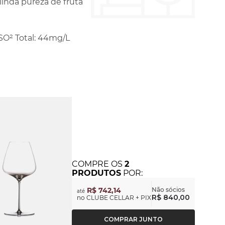
linda pureza de fruta
- SO² Total: 44mg/L
COMPRE
OS
2
PRODUTOS
POR:
R$ 742,14
Não sócios
até
R$ 840,00
no CLUBE CELLAR + PIX
COMPRAR JUNTO