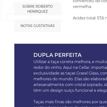
convenceu do cont
SOBRE ROBERTO
vermelha.
HENRIQUEZ
Acidez total: 57,6 
NOTAS GUSTATIVAS
DUPLA PERFEITA
Utilizar a taça correta melhora, e muito
redor do vinho. Aqui na Cellar, impor
exclusividade as taças Grassl Glass, co
melhores do mundo. Elas são elabora
artesanalmente com cristal soprado, sã
têm um design suíço funcional e eleg
Taças mais finas são melhores por qu