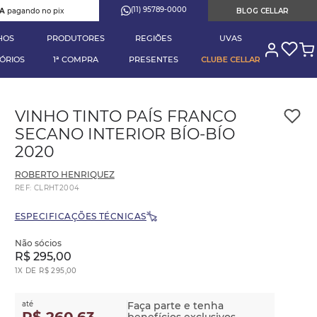
(11) 95789-0000
RA
pagando no pix
BLOG CELLAR
HOS
PRODUTORES
REGIÕES
UVAS
ÓRIOS
1ª COMPRA
PRESENTES
CLUBE CELLAR
VINHO TINTO PAÍS FRANCO
SECANO INTERIOR BÍO-BÍO
2020
ROBERTO HENRIQUEZ
REF
:
CLRHT2004
ESPECIFICAÇÕES TÉCNICAS
Não sócios
R$
295
,
00
1
X DE
R$
295
,
00
até
Faça parte e tenha