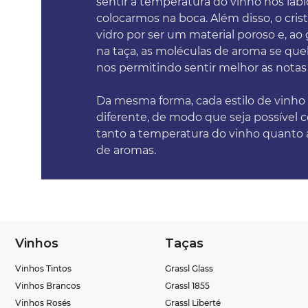
sentir a temperatura do vinho nos lábi
colocarmos na boca. Além disso, o cris
vidro por ser um material poroso e, ao
na taça, as moléculas de aroma se qu
nos permitindo sentir melhor as notas
Da mesma forma, cada estilo de vinh
diferente, de modo que seja possível 
tanto a temperatura do vinho quanto 
de aromas.
Vinhos
Taças
Vinhos Tintos
Grassl Glass
Vinhos Brancos
Grassl 1855
Vinhos Rosés
Grassl Liberté