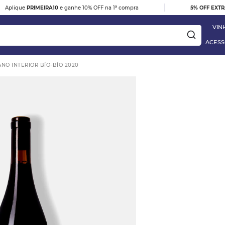
|
Aplique
PRIMEIRA10
e ganhe 10% OFF na 1ª compra
5% OFF EXT
VIN
ACESS
ANO INTERIOR BÍO-BÍO 2020
ay
e
TO BARBERA D'ALBA
 Blanc
HES