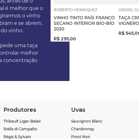
os, antes de o
tal é melhor que o
ROBERTO HENRIQUEZ
GRASSL G
 girarmos o vinho
VINHO TINTO PAÍS FRANCO
TAÇA CR
ebram e se abrem,
SECANO INTERIOR BÍO-BÍO
VIGNERO
2020
 do vinho.
R$
545
,
0
R$
295
,
00
o pede uma taça
controlar melhor
a concentração
Produtores
Uvas
Thibault Liger-Belair
Sauvignon Blanc
Stella di Campalto
Chardonnay
Régis & Sylvain
Pinot Noir