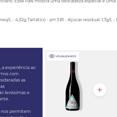
rário. Esse País mostra uma delicadeza especial e uma 
meq/L - 4,32g Tartático - pH 3.81 - Açúcar residual: 1,7g/L 
, a experiência ao
tamos com
nsideradas as
das
o levíssimas e
ante.
e nos permitem