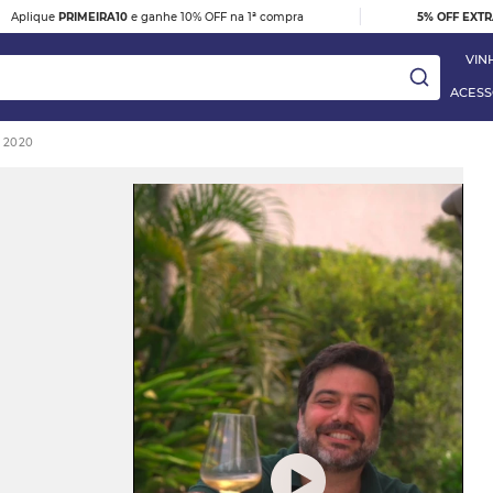
|
Aplique
PRIMEIRA10
e ganhe 10% OFF na 1ª compra
5% OFF EXT
VIN
ACESS
 2020
ay
DESTAQUE
e
VINHO TINTO BARBERA D'ALBA
DOC 2023
R$ 395,00
 Blanc
VER DETALHES