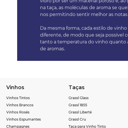
vidro por ser um material poroso e, ao
na taça, as moléculas de aroma se qu
nos permitindo sentir melhor as notas
Da mesma forma, cada estilo de vinh
diferente, de modo que seja possível 
tanto a temperatura do vinho quanto 
de aromas.
Vinhos
Taças
Vinhos Tintos
Grassl Glass
Vinhos Brancos
Grassl 1855
Vinhos Rosés
Grassl Liberté
Vinhos Espumantes
Grassl Cru
Champagnes
Taça para Vinho Tinto