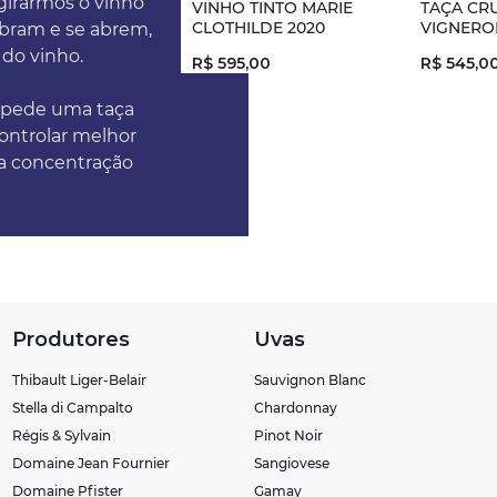
 girarmos o vinho
VINHO TINTO MARIE
TAÇA CRU
CLOTHILDE 2020
VIGNERO
ebram e se abrem,
 do vinho.
R$
595
,
00
R$
545
,
0
o pede uma taça
controlar melhor
a concentração
Produtores
Uvas
Thibault Liger-Belair
Sauvignon Blanc
Stella di Campalto
Chardonnay
Régis & Sylvain
Pinot Noir
Domaine Jean Fournier
Sangiovese
Domaine Pfister
Gamay