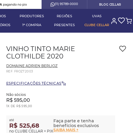
(11) 95789-0000
RA
pagando no pix
BLOG CELLAR
HOS
PRODUTORES
REGIÕES
UVAS
ÓRIOS
1ª COMPRA
PRESENTES
CLUBE CELLAR
VINHO TINTO MARIE
CLOTHILDE 2020
DOMAINE ADRIEN BERLIOZ
REF
:
FROZT2003
ESPECIFICAÇÕES TÉCNICAS
Não sócios
R$
595
,
00
1
X DE
R$
595
,
00
até
Faça parte e tenha
R$ 525,68
benefícios exclusivos
SAIBA MAIS +
no CLUBE CELLAR + PIX