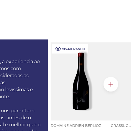
, a experiência ao
tamos com
nsideradas as
das
o levíssimas e
ante.
e nos permitem
os, antes de o
tal é melhor que o
DOMAINE ADRIEN BERLIOZ
GRASSL GL