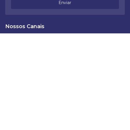
Enviar
Nossos Canais
Institucional
+
Cellar Experience
+
Fale Conosco
+
Clube Cellar Selections
+
Formas de pagamento