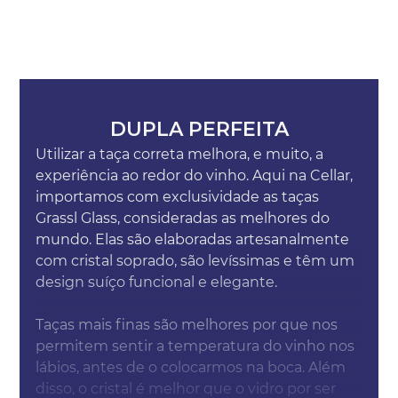
DUPLA PERFEITA
Utilizar a taça correta melhora, e muito, a
experiência ao redor do vinho. Aqui na Cellar,
importamos com exclusividade as taças
Grassl Glass, consideradas as melhores do
mundo. Elas são elaboradas artesanalmente
com cristal soprado, são levíssimas e têm um
design suíço funcional e elegante.
Taças mais finas são melhores por que nos
permitem sentir a temperatura do vinho nos
lábios, antes de o colocarmos na boca. Além
disso, o cristal é melhor que o vidro por ser