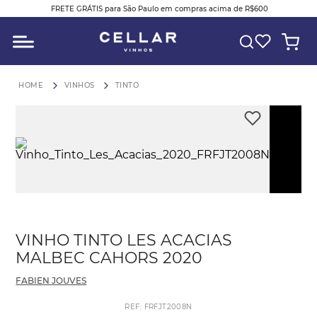
FRETE GRÁTIS para São Paulo em compras acima de R$600
O QUE VOCÊ ESTÁ PROCURANDO?
VINHOS
TINTO
Pla
Vid
VINHO TINTO LES ACACIAS
MALBEC CAHORS 2020
FABIEN JOUVES
REF
:
FRFJT2008N