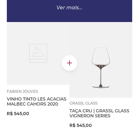
taça, as moléculas de aroma se quebram e se
ver mais
abrem, nos permitindo sentir melhor as notas
do vinho.
Da mesma forma, cada estilo de vinho pede
uma taça diferente, de modo que seja
possível controlar melhor tanto a
temperatura do vinho quanto a concentração
de aromas.
FABIEN JOUVES
VINHO TINTO LES ACACIAS
GRASSL GLASS
MALBEC CAHORS 2020
TAÇA CRU | GRASSL GLASS
R$
545
,
00
VIGNERON SERIES
R$
545
,
00