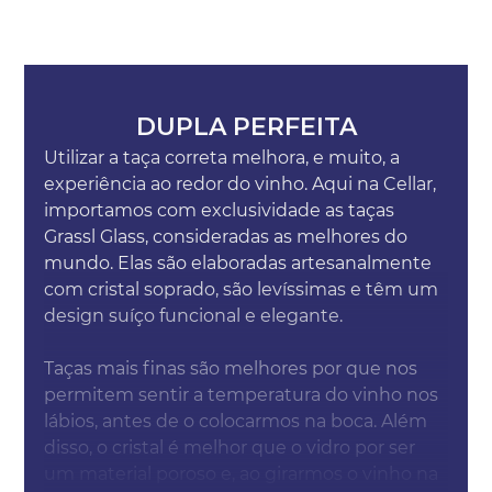
DUPLA PERFEITA
Utilizar a taça correta melhora, e muito, a
experiência ao redor do vinho. Aqui na Cellar,
importamos com exclusividade as taças
Grassl Glass, consideradas as melhores do
mundo. Elas são elaboradas artesanalmente
com cristal soprado, são levíssimas e têm um
design suíço funcional e elegante.
Taças mais finas são melhores por que nos
permitem sentir a temperatura do vinho nos
lábios, antes de o colocarmos na boca. Além
disso, o cristal é melhor que o vidro por ser
um material poroso e, ao girarmos o vinho na