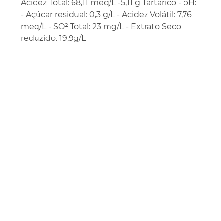
Acidez Total: 68,11 meq/L -5,11 g Tartárico - pH:
- Açúcar residual: 0,3 g/L - Acidez Volátil: 7,76
meq/L - SO² Total: 23 mg/L - Extrato Seco
reduzido: 19,9g/L
Vinhos
+
Taças
+
Produtores
+
Uva
+