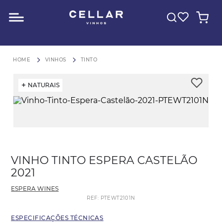
O QUE VOCÊ ESTÁ PROCURANDO?
FRETE GRÁTIS para São Paulo em compras acima de R$600
VINHOS
TINTO
NATURAIS
VINHO TINTO ESPERA CASTELÃO
2021
ESPERA WINES
REF
:
PTEWT2101N
ESPECIFICAÇÕES TÉCNICAS