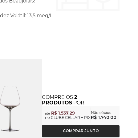
dos Beaujolais!
idez Volátil: 13,5 meq/L
COMPRE
OS
2
PRODUTOS
POR:
R$ 1.537,29
Não sócios
até
R$ 1.740,00
no CLUBE CELLAR + PIX
COMPRAR JUNTO