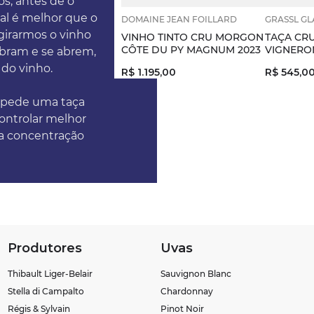
os, antes de o
tal é melhor que o
DOMAINE JEAN FOILLARD
GRASSL GL
 girarmos o vinho
VINHO TINTO CRU MORGON
TAÇA CRU
CÔTE DU PY MAGNUM 2023
VIGNERO
ebram e se abrem,
 do vinho.
R$
1
.
195
,
00
R$
545
,
0
o pede uma taça
controlar melhor
a concentração
Produtores
Uvas
Thibault Liger-Belair
Sauvignon Blanc
Stella di Campalto
Chardonnay
Régis & Sylvain
Pinot Noir