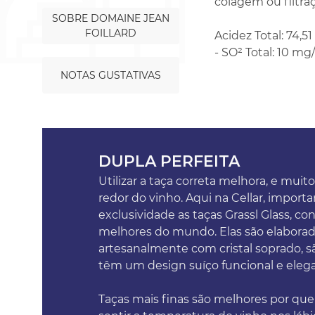
colagem ou filtra
SOBRE DOMAINE JEAN
FOILLARD
Acidez Total: 74,51
- SO² Total: 10 mg
NOTAS GUSTATIVAS
DUPLA PERFEITA
Utilizar a taça correta melhora, e muito
redor do vinho. Aqui na Cellar, impor
exclusividade as taças Grassl Glass, co
melhores do mundo. Elas são elabora
artesanalmente com cristal soprado, sã
têm um design suíço funcional e eleg
Taças mais finas são melhores por qu