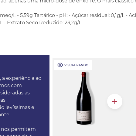
ção, apenas uma micro-dose de enxofre. O mais clássico 
 meq/L - 5,59g Tartárico - pH: - Açúcar residual: 0,1g/L - Ac
/L - Extrato Seco Reduzido: 23,2g/L
, a experiência ao
tamos com
nsideradas as
das
o levíssimas e
ante.
e nos permitem