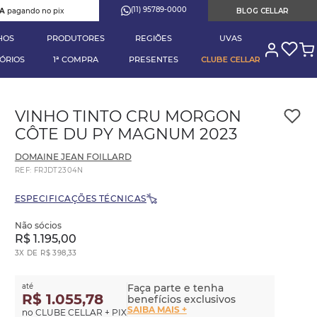
(11) 95789-0000
RA
pagando no pix
BLOG CELLAR
HOS
PRODUTORES
REGIÕES
UVAS
ÓRIOS
1ª COMPRA
PRESENTES
CLUBE CELLAR
VINHO TINTO CRU MORGON
CÔTE DU PY MAGNUM 2023
DOMAINE JEAN FOILLARD
REF
:
FRJDT2304N
ESPECIFICAÇÕES TÉCNICAS
Não sócios
R$
1
.
195
,
00
3
X DE
R$
398
,
33
até
Faça parte e tenha
R$ 1.055,78
benefícios exclusivos
SAIBA MAIS +
no CLUBE CELLAR + PIX