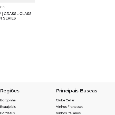
ASS
 | GRASSL GLASS
N SERIES
0
Regiões
Principais Buscas
Borgonha
Clube Cellar
Beaujolais
Vinhos Franceses
Bordeaux
Vinhos Italianos