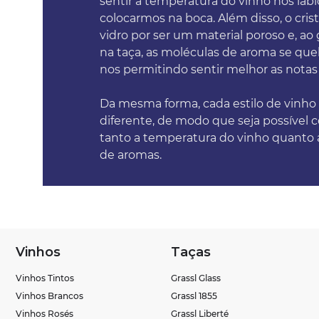
sentir a temperatura do vinho nos lábi
colocarmos na boca. Além disso, o cris
vidro por ser um material poroso e, ao
na taça, as moléculas de aroma se qu
nos permitindo sentir melhor as notas
Da mesma forma, cada estilo de vinh
diferente, de modo que seja possível 
tanto a temperatura do vinho quanto 
de aromas.
Vinhos
Taças
Vinhos Tintos
Grassl Glass
Vinhos Brancos
Grassl 1855
Vinhos Rosés
Grassl Liberté