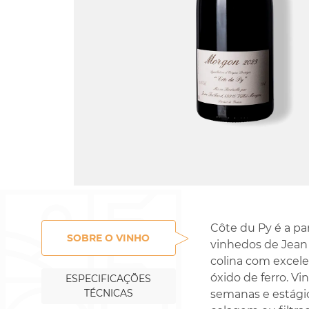
Rossignol-Trapet
Gorelli
Côte du Py é a pa
SOBRE O VINHO
vinhedos de Jean 
colina com excele
óxido de ferro. V
ESPECIFICAÇÕES
TÉCNICAS
semanas e estági