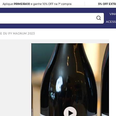
|
Aplique
PRIMEIRA10
e ganhe 10% OFF na 1ª compra
5% OFF EXT
VIN
ACESS
TE DU PY MAGNUM 2023
ay
DESTAQUE
e
VINHO TINTO BARBERA D'ALBA
DOC 2023
R$ 395,00
 Blanc
VER DETALHES