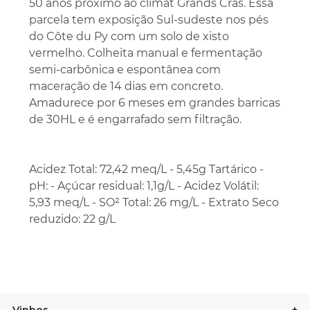
50 anos próximo ao climat Grands Cras. Essa
parcela tem exposição Sul-sudeste nos pés
do Côte du Py com um solo de xisto
vermelho. Colheita manual e fermentação
semi-carbônica e espontânea com
maceração de 14 dias em concreto.
Amadurece por 6 meses em grandes barricas
de 30HL e é engarrafado sem filtração.
Acidez Total: 72,42 meq/L - 5,45g Tartárico -
pH: - Açúcar residual: 1,1g/L - Acidez Volátil:
5,93 meq/L - SO² Total: 26 mg/L - Extrato Seco
reduzido: 22 g/L