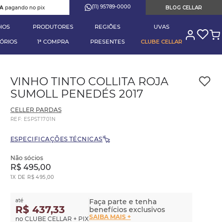
(11) 95789-0000
RA
pagando no pix
BLOG CELLAR
HOS
PRODUTORES
REGIÕES
UVAS
ÓRIOS
1ª COMPRA
PRESENTES
CLUBE CELLAR
VINHO TINTO COLLITA ROJA
SUMOLL PENEDÉS 2017
CELLER PARDAS
REF
:
ESPST1701N
ESPECIFICAÇÕES TÉCNICAS
Não sócios
R$
495
,
00
1
X DE
R$
495
,
00
até
Faça parte e tenha
R$ 437,33
benefícios exclusivos
SAIBA MAIS +
no CLUBE CELLAR + PIX