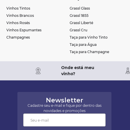
Vinhos Tintos
Grassl Glass
Vinhos Brancos
Grassl 1855
Vinhos Rosés
Grassl Liberté
Vinhos Espumantes
Grassl Cru
Champagnes
Taça para Vinho Tinto
Taça para Água
Taça para Champagne
Onde está meu
vinho?
Newsletter
Cadastre seu e-mail e fique por dentro das
novidades e promoções