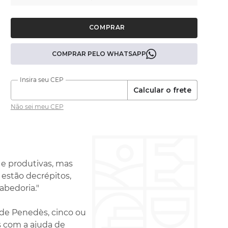
COMPRAR PELO WHATSAPP
Calcular o frete
Não sei meu CEP
 e produtivas, mas
 estão decrépitos,
abedoria."
e de Penedès, cinco ou
s com a ajuda de