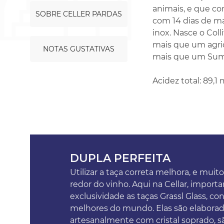
animais, e que co
SOBRE CELLER PARDAS
com 14 dias de m
inox. Nasce o Col
mais que um agric
NOTAS GUSTATIVAS
mais que um Sumol
Acidez total: 89,1 
DUPLA PERFEITA
Utilizar a taça correta melhora, e muito
redor do vinho. Aqui na Cellar, impor
exclusividade as taças Grassl Glass, co
melhores do mundo. Elas são elabora
artesanalmente com cristal soprado, sã