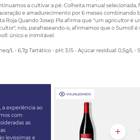
ntinuamos a cultivar a pé. Colheita manual selecionada,
aceração e amadurecimento por 6 meses combinando bar
lita Roja Quando Josep Pla afirma que "um agricultor é u
ultor", nós, parafraseando-o, afirmamos que o Sumoll 
l: único e inimitável.
meq/L - 6,7g Tartático - pH: 3,15 - Açúcar residual: 0,5g/L - 
, a experiência ao
tamos com
nsideradas as
das
o levíssimas e