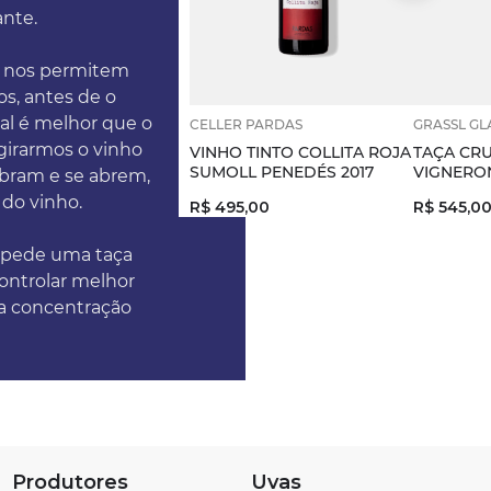
ante.
e nos permitem
os, antes de o
tal é melhor que o
CELLER PARDAS
GRASSL GL
 girarmos o vinho
VINHO TINTO COLLITA ROJA
TAÇA CRU
SUMOLL PENEDÉS 2017
VIGNERON
ebram e se abrem,
 do vinho.
R$
495
,
00
R$
545
,
0
o pede uma taça
controlar melhor
a concentração
Produtores
Uvas