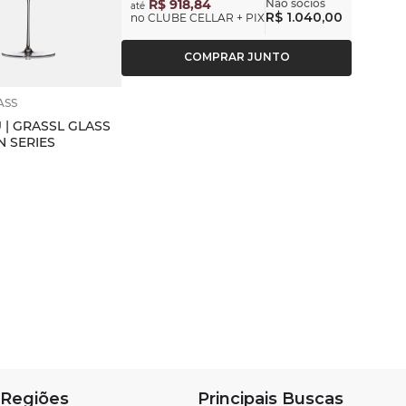
R$ 918,84
Não sócios
até
R$ 1.040,00
no CLUBE CELLAR + PIX
COMPRAR JUNTO
ASS
 | GRASSL GLASS
 SERIES
0
Regiões
Principais Buscas