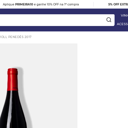
|
Aplique
PRIMEIRA10
e ganhe 10% OFF na 1ª compra
5% OFF EXT
VIN
ACESS
MOLL PENEDÉS 2017
ay
e
TO BARBERA D'ALBA
 Blanc
HES