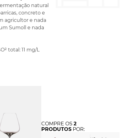
 fermentação natural
ricas, concreto e
m agricultor e nada
é um Sumoll e nada
SO² total: 11 mg/L
COMPRE
OS
2
PRODUTOS
POR: