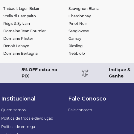
Thibault Liger-Belair
Sauvignon Blanc
Stella di Campalto
Chardonnay
Régis & Sylvain
Pinot Noir
Domaine Jean Fournier
Sangiovese
Domaine Pfister
Gamay
Benoit Lahaye
Riesling
Domaine Bertagna
Nebbiolo
5% OFF extra no
Indique &
PIX
Ganhe
Institucional
Fale Conosco
Quem somos
Fale conosco
Política de troca e devolução
Política de entrega