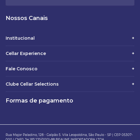
Nossos Canais
Institucional
+
Cellar Experience
+
Fale Conosco
+
Clube Cellar Selections
+
Formas de pagamento
Rua Major Paladino, 128 - Galpão 5. Vila Leopoldina, São Paulo - SP | CEP 05307-
000 | CNPJ: 34.183.235/0001-88 BEAUNE IMPORTADORA LTDA.