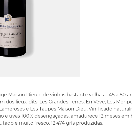
 Maison Dieu é de vinhas bastante velhas – 45 a 80 ano
 dos lieux-dits: Les Grandes Terres, En Vève, Les Monpou
 Lameroses e Les Taupes Maison Dieu. Vinificado natura
rio e uvas 100% desengaçadas, amadurece 12 meses em b
rutado e muito fresco. 12.474 grfs produzidas.