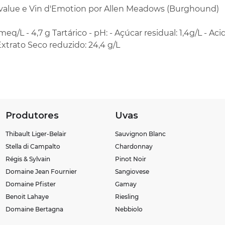
value e Vin d'Emotion por Allen Meadows (Burghound)
meq/L - 4,7 g Tartárico - pH: - Açúcar residual: 1,4g/L - Acid
Extrato Seco reduzido: 24,4 g/L
Produtores
Uvas
Thibault Liger-Belair
Sauvignon Blanc
Stella di Campalto
Chardonnay
Régis & Sylvain
Pinot Noir
Domaine Jean Fournier
Sangiovese
Domaine Pfister
Gamay
Benoit Lahaye
Riesling
Domaine Bertagna
Nebbiolo