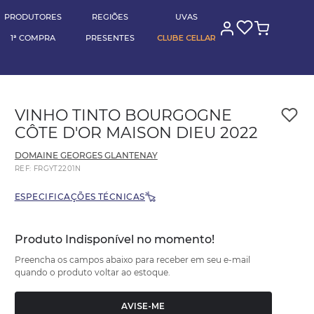
(11) 95789-0000
RA
pagando no pix
BLOG CELLAR
PRODUTORES
REGIÕES
UVAS
1ª COMPRA
PRESENTES
CLUBE CELLAR
VINHO TINTO BOURGOGNE
CÔTE D'OR MAISON DIEU 2022
DOMAINE GEORGES GLANTENAY
REF
:
FRGYT2201N
ESPECIFICAÇÕES TÉCNICAS
Produto Indisponível no momento!
Preencha os campos abaixo para receber em seu e-mail
quando o produto voltar ao estoque.
AVISE-ME