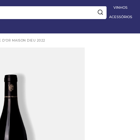
|
Aplique
PRIMEIRA10
e ganhe 10% OFF na 1ª compra
5% OFF EXT
VINHOS
ACESSÓRIOS
 D'OR MAISON DIEU 2022
ay
DESTAQUE
e
VINHO TINTO BARBERA D'ALBA
DOC 2023
R$ 395,00
 Blanc
VER DETALHES