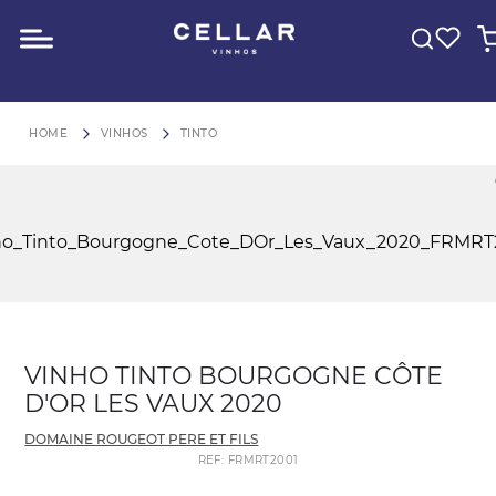
O QUE VOCÊ ESTÁ PROCURANDO?
FRETE GRÁTIS para São Paulo em compras acima de R$600
VINHOS
TINTO
VINHO TINTO BOURGOGNE CÔTE
D'OR LES VAUX 2020
DOMAINE ROUGEOT PERE ET FILS
REF
:
FRMRT2001