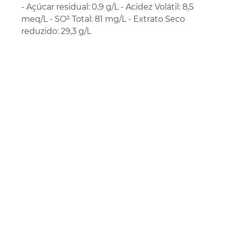
- Açúcar residual: 0,9 g/L - Acidez Volátil: 8,5
meq/L - SO² Total: 81 mg/L - Extrato Seco
reduzido: 29,3 g/L
Vinhos
+
Taças
+
Produtores
+
Uva
+