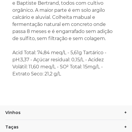
e Baptiste Bertrand, todos com cultivo
orgânico. A maior parte é em solo argilo
calcário e aluvial. Colheita mabual e
fermentação natural em concreto onde
passa 8 meses e é engarrafado sem adição
de sulfito, sem filtração e sem colagem.
Acid Total: 74,84 meq/L - 5,61g Tartárico -
pH:3,37 - Açúcar residual: 0,15/L - Acidez
Volátil: 11,60 meq/L - SO² Total: 15mg/L -
Extrato Seco: 21,2 g/L
Vinhos
+
Taças
+