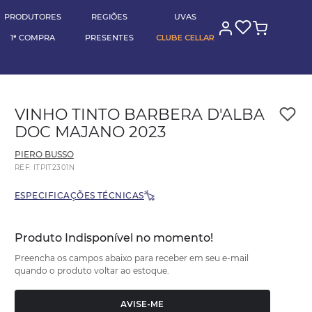
(11) 95789-0000
RA
pagando no pix
BLOG CELLAR
PRODUTORES
REGIÕES
UVAS
1ª COMPRA
PRESENTES
CLUBE CELLAR
VINHO TINTO BARBERA D'ALBA
DOC MAJANO 2023
PIERO BUSSO
REF
:
ITPIT2301N
ESPECIFICAÇÕES TÉCNICAS
Produto Indisponível no momento!
Preencha os campos abaixo para receber em seu e-mail
quando o produto voltar ao estoque.
AVISE-ME