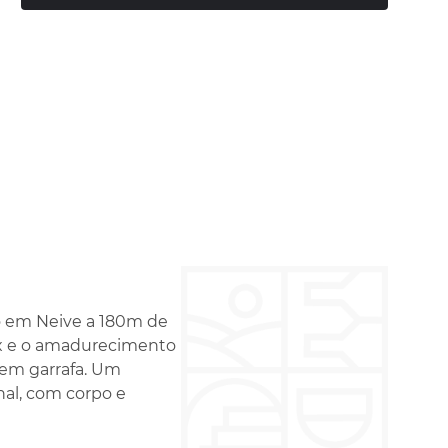
io em Neive a 180m de
ox e o amadurecimento
 em garrafa. Um
al, com corpo e