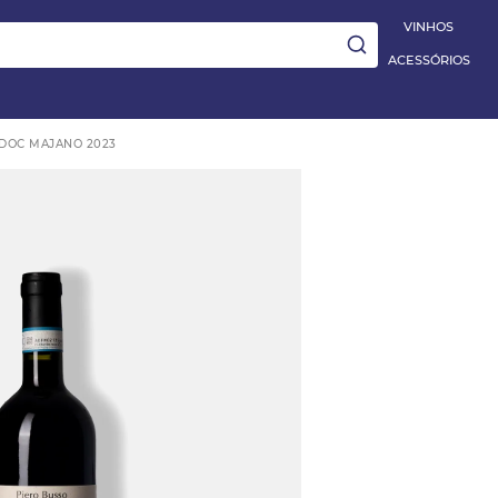
|
Aplique
PRIMEIRA10
e ganhe 10% OFF na 1ª compra
5% OFF EXT
VINHOS
ACESSÓRIOS
 DOC MAJANO 2023
ay
e
TO BARBERA D'ALBA
 Blanc
HES