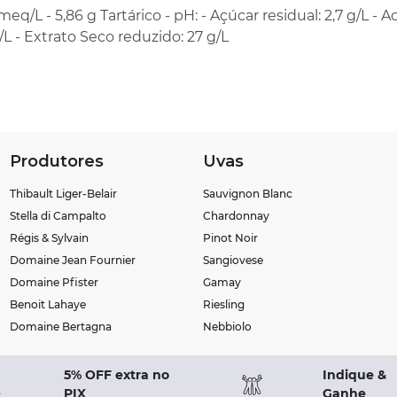
meq/L - 5,86 g Tartárico - pH: - Açúcar residual: 2,7 g/L - A
/L - Extrato Seco reduzido: 27 g/L
Produtores
Uvas
Thibault Liger-Belair
Sauvignon Blanc
Stella di Campalto
Chardonnay
Régis & Sylvain
Pinot Noir
Domaine Jean Fournier
Sangiovese
Domaine Pfister
Gamay
Benoit Lahaye
Riesling
Domaine Bertagna
Nebbiolo
5% OFF extra no
Indique &
PIX
Ganhe