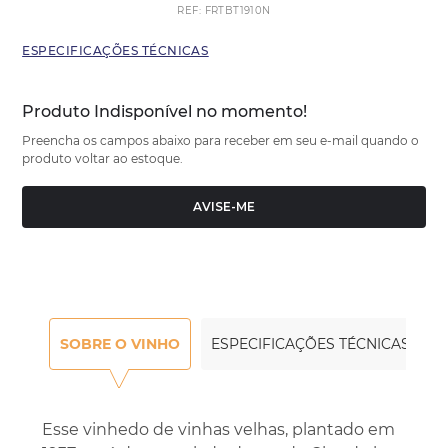
REF
:
FRTBT1910N
ESPECIFICAÇÕES TÉCNICAS
Produto Indisponível no momento!
Preencha os campos abaixo para receber em seu e-mail quando o
produto voltar ao estoque.
AVISE-ME
SOBRE O VINHO
ESPECIFICAÇÕES TÉCNICAS
Esse vinhedo de vinhas velhas, plantado em