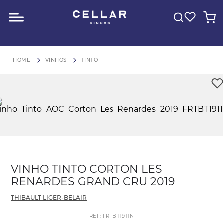
O QUE VOCÊ ESTÁ PROCURANDO?
FRETE GRÁTIS para São Paulo em compras acima de R$600
VINHOS
TINTO
VINHO TINTO CORTON LES
RENARDES GRAND CRU 2019
THIBAULT LIGER-BELAIR
REF
:
FRTBT1911N