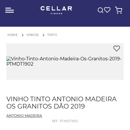
O QUE VOCÊ ESTÁ PROCURANDO?
FRETE GRÁTIS para São Paulo em compras acima de R$600
VINHOS
TINTO
VINHO TINTO ANTONIO MADEIRA
OS GRANITOS DÃO 2019
ANTONIO MADEIRA
REF
:
PTMDT1902