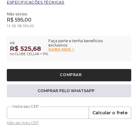
ESPECIFICAÇÕES TÉCNICAS
Não sócios
R$
595
,
00
1
X DE
R$
595
,
00
Faça parte e tenha benefícios
até
exclusivos
R$ 525,68
SAIBA MAIS +
no CLUBE CELLAR + PIX
COMPRAR PELO WHATSAPP
Calcular o frete
Não sei meu CEP