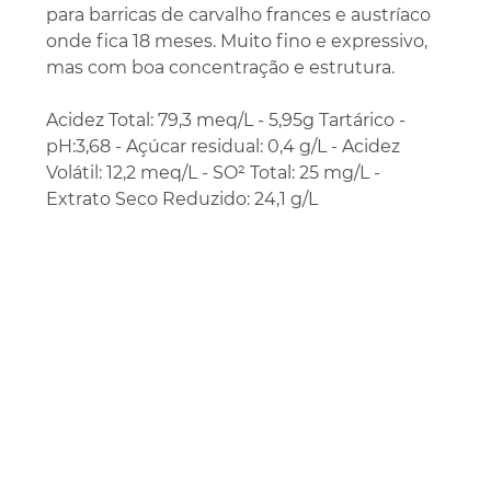
para barricas de carvalho frances e austríaco
onde fica 18 meses. Muito fino e expressivo,
mas com boa concentração e estrutura.
Acidez Total: 79,3 meq/L - 5,95g Tartárico -
pH:3,68 - Açúcar residual: 0,4 g/L - Acidez
Volátil: 12,2 meq/L - SO² Total: 25 mg/L -
Extrato Seco Reduzido: 24,1 g/L
Vinhos
+
Taças
+