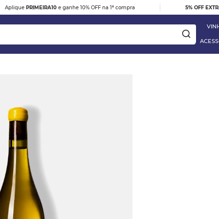
|
Aplique
PRIMEIRA10
e ganhe 10% OFF na 1ª compra
5% OFF EXT
VIN
ACESS
ay
e
TO BARBERA D'ALBA
 Blanc
HES