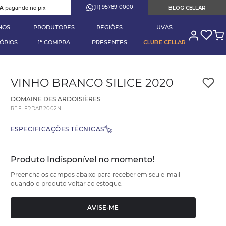
(11) 95789-0000
RA
pagando no pix
BLOG CELLAR
HOS
PRODUTORES
REGIÕES
UVAS
ÓRIOS
1ª COMPRA
PRESENTES
CLUBE CELLAR
VINHO BRANCO SILICE 2020
DOMAINE DES ARDOISIÈRES
REF
:
FRDAB2002N
ESPECIFICAÇÕES TÉCNICAS
Produto Indisponível no momento!
Preencha os campos abaixo para receber em seu e-mail
quando o produto voltar ao estoque.
AVISE-ME