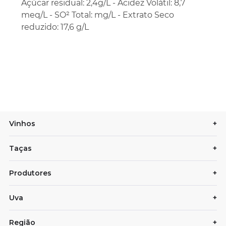
Açúcar residual: 2,4g/L - Acidez Volátil: 8,7
meq/L - SO² Total: mg/L - Extrato Seco
reduzido: 17,6 g/L
Vinhos
+
Taças
+
Produtores
+
Uva
+
Região
+