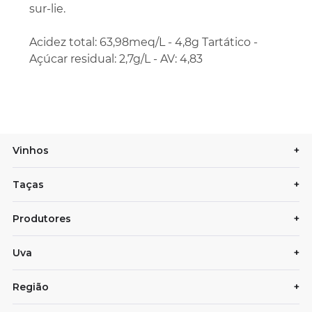
sur-lie.
Acidez total: 63,98meq/L - 4,8g Tartático -
Açúcar residual: 2,7g/L - AV: 4,83
Vinhos
+
Taças
+
Produtores
+
Uva
+
Região
+