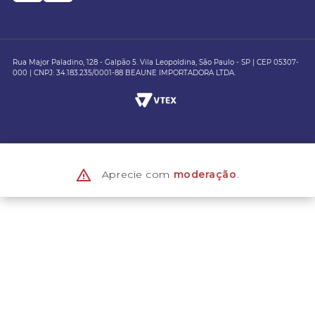
Rua Major Paladino, 128 - Galpão 5. Vila Leopoldina, São Paulo - SP | CEP 05307-
000 | CNPJ: 34.183.235/0001-88 BEAUNE IMPORTADORA LTDA.
Aprecie com
moderação
.