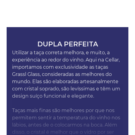
DUPLA PERFEITA
Utilizar a taça correta melhora, e muito, a
experiência ao redor do vinho. Aqui na Cellar,
importamos com exclusividade as taças
Grassl Glass, consideradas as melhores do
mundo. Elas são elaboradas artesanalmente
com cristal soprado, são levíssimas e têm um
design suíço funcional e elegante.
Taças mais finas são melhores por que nos
permitem sentir a temperatura do vinho nos
lábios, antes de o colocarmos na boca. Além
disso, o cristal é melhor que o vidro por ser