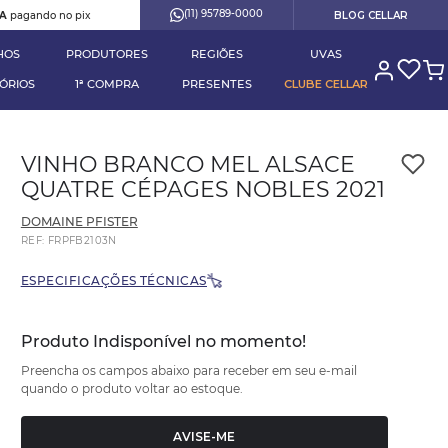
(11) 95789-0000
RA
pagando no pix
BLOG CELLAR
HOS
PRODUTORES
REGIÕES
UVAS
ÓRIOS
1ª COMPRA
PRESENTES
CLUBE CELLAR
VINHO BRANCO MEL ALSACE
QUATRE CÉPAGES NOBLES 2021
DOMAINE PFISTER
REF
:
FRPFB2103N
ESPECIFICAÇÕES TÉCNICAS
Produto Indisponível no momento!
Preencha os campos abaixo para receber em seu e-mail
quando o produto voltar ao estoque.
AVISE-ME