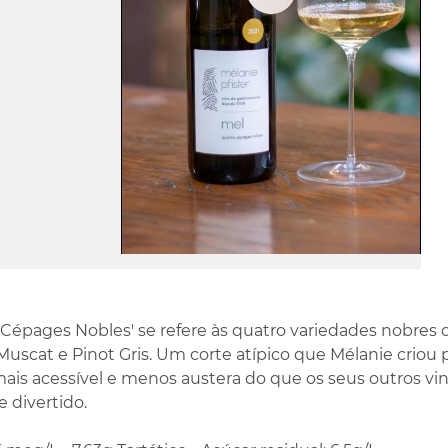
Play
Video
 Cépages Nobles' se refere às quatro variedades nobres de
uscat e Pinot Gris. Um corte atípico que Mélanie criou 
mais acessível e menos austera do que os seus outros v
e divertido.