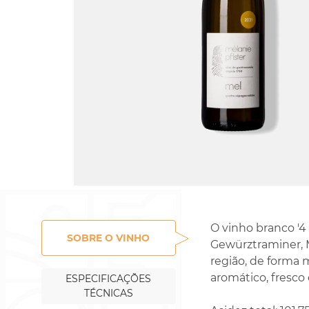
Rossignol-Trapet
Gorelli
O vinho branco '4
SOBRE O VINHO
Gewürztraminer, M
região, de forma 
aromático, fresco 
ESPECIFICAÇÕES
TÉCNICAS