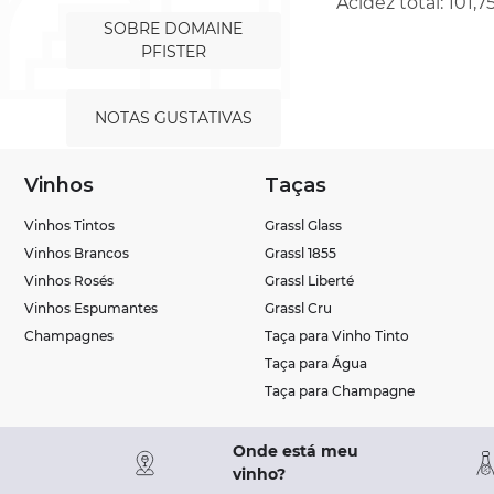
Acidez total: 101,7
SOBRE DOMAINE
PFISTER
NOTAS GUSTATIVAS
Vinhos
Taças
Vinhos Tintos
Grassl Glass
Vinhos Brancos
Grassl 1855
Vinhos Rosés
Grassl Liberté
Vinhos Espumantes
Grassl Cru
Champagnes
Taça para Vinho Tinto
Taça para Água
Taça para Champagne
Onde está meu
vinho?