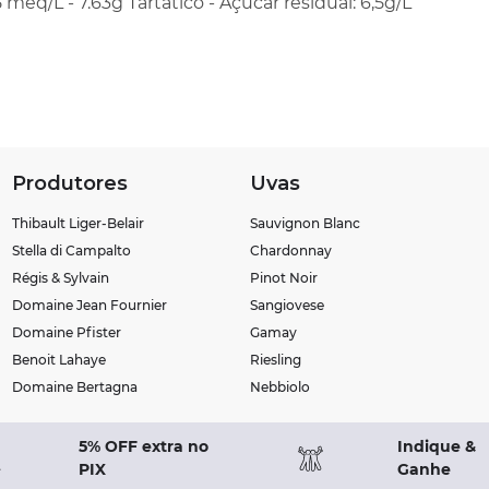
5 meq/L - 7.63g Tartático - Açúcar residual: 6,5g/L
Produtores
Uvas
Thibault Liger-Belair
Sauvignon Blanc
Stella di Campalto
Chardonnay
Régis & Sylvain
Pinot Noir
Domaine Jean Fournier
Sangiovese
Domaine Pfister
Gamay
Benoit Lahaye
Riesling
Domaine Bertagna
Nebbiolo
5% OFF extra no
Indique &
PIX
Ganhe