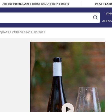
|
Aplique
PRIMEIRA10
e ganhe 10% OFF na 1ª compra
5% OFF EXT
VIN
ACESS
QUATRE CÉPAGES NOBLES 2021
ay
DESTAQUE
e
VINHO TINTO BARBERA D'ALBA
DOC 2023
R$ 395,00
 Blanc
VER DETALHES