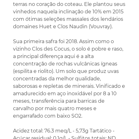
terras no coração do coteau. Ele plantou seus
vinhedos naquela inclinação de 10% em 2015
com ótimas seleções massales dos lendários
domaines Huet e Clos Naudin (Vouvray).
Sua primeira safra foi 2018. Assim como o
vizinho Clos des Cocus, o solo é pobre e raso,
a principal diferença aqui é a alta
concentração de rochas vulcânicas ígneas
(espilita e riolito). Um solo que produz uvas
concentradas da melhor qualidade,
saborosas e repletas de minerais. Vinificado e
amadurecido em aço inoxidável por 8 a 10
meses, transferência para barricas de
carvalho por mais quatro meses e
engarrafado com baixo SO2.
Acidez total: 76.3 meq/L - 5,73g Tartático -
Açúcar residual: 0,1g/L - Sulfitos totais: ND