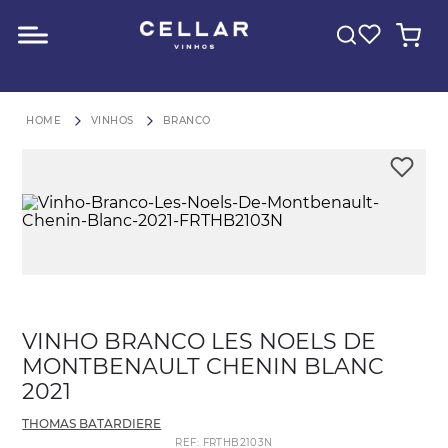
O QUE VOCÊ ESTÁ PROCURANDO?
FRETE GRÁTIS para São Paulo em compras acima de R$600
VINHOS
BRANCO
VINHO BRANCO LES NOELS DE
MONTBENAULT CHENIN BLANC
2021
THOMAS BATARDIERE
REF
:
FRTHB2103N