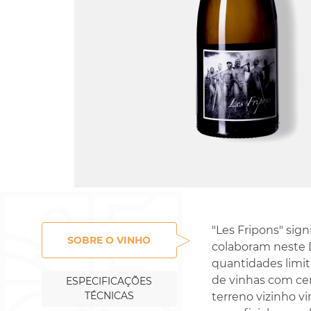
Rossignol-Trapet
Gorelli
"Les Fripons" sig
SOBRE O VINHO
colaboram neste D
quantidades limit
de vinhas com cer
ESPECIFICAÇÕES
TÉCNICAS
terreno vizinho v