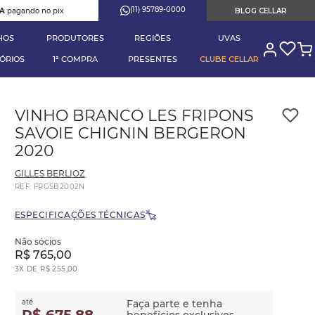
(11) 95789-0000
RA
pagando no pix
BLOG CELLAR
HOS
PRODUTORES
REGIÕES
UVAS
ÓRIOS
1ª COMPRA
PRESENTES
CLUBE CELLAR
VINHO BRANCO LES FRIPONS
SAVOIE CHIGNIN BERGERON
2020
GILLES BERLIOZ
REF
:
FRGSB2002N
ESPECIFICAÇÕES TÉCNICAS
Não sócios
R$
765
,
00
3
X DE
R$
255
,
00
até
Faça parte e tenha