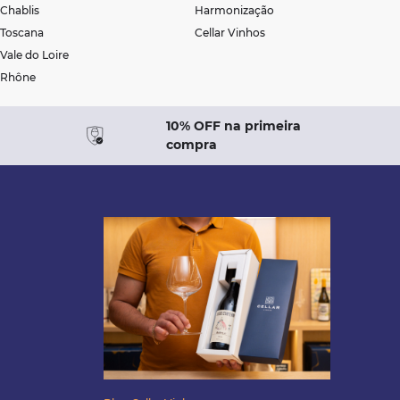
Chablis
Harmonização
Toscana
Cellar Vinhos
Vale do Loire
Rhône
10% OFF na primeira
compra