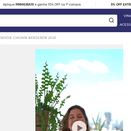
|
Aplique
PRIMEIRA10
e ganhe 10% OFF na 1ª compra
5% OFF EXT
VIN
ACESS
 SAVOIE CHIGNIN BERGERON 2020
ay
DESTAQUE
e
VINHO TINTO BARBERA D'ALBA
DOC 2023
R$ 395,00
 Blanc
VER DETALHES