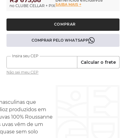
R$ 675,88
benefícios exclusivos
SAIBA MAIS +
no CLUBE CELLAR + PIX
COMPRAR PELO WHATSAPP
Calcular o frete
Não sei meu CEP
 masculinas que
lioz produzidos em
e uvas 100% Roussanne
as uvas vêm de um
, quase sem solo