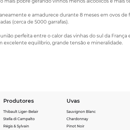
olo mais pobre gerando vinhos menos alcóolicos e mais t
neamente e amadurece durante 8 meses em ovos de fib
adas (cerca de 5000 garrafas).
nião perfeita entre o calor das vinhas do sul da França e
 excelente equilíbrio, grande tensão e mineralidade.
Produtores
Uvas
Thibault Liger-Belair
Sauvignon Blanc
Stella di Campalto
Chardonnay
Régis & Sylvain
Pinot Noir