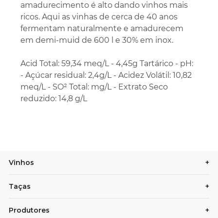
amadurecimento é alto dando vinhos mais
ricos. Aqui as vinhas de cerca de 40 anos
fermentam naturalmente e amadurecem
em demi-muid de 600 l e 30% em inox.
Acid Total: 59,34 meq/L - 4,45g Tartárico - pH:
- Açúcar residual: 2,4g/L - Acidez Volátil: 10,82
meq/L - SO² Total: mg/L - Extrato Seco
reduzido: 14,8 g/L
Vinhos
+
Taças
+
Produtores
+