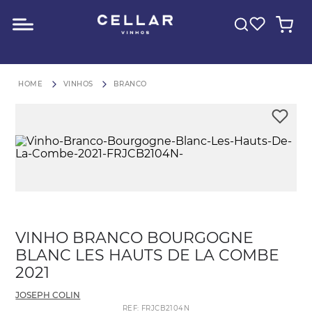
O QUE VOCÊ ESTÁ PROCURANDO?
FRETE GRÁTIS para São Paulo em compras acima de R$600
VINHOS
BRANCO
VINHO BRANCO BOURGOGNE
BLANC LES HAUTS DE LA COMBE
2021
JOSEPH COLIN
REF
:
FRJCB2104N