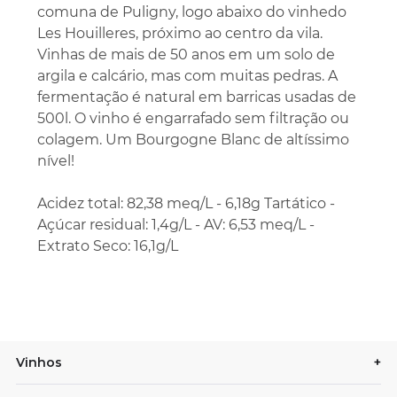
comuna de Puligny, logo abaixo do vinhedo
Les Houilleres, próximo ao centro da vila.
Vinhas de mais de 50 anos em um solo de
argila e calcário, mas com muitas pedras. A
fermentação é natural em barricas usadas de
500l. O vinho é engarrafado sem filtração ou
colagem. Um Bourgogne Blanc de altíssimo
nível!
Acidez total: 82,38 meq/L - 6,18g Tartático -
Açúcar residual: 1,4g/L - AV: 6,53 meq/L -
Extrato Seco: 16,1g/L
Vinhos
+