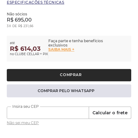
ESPECIFICAÇÕES TÉCNICAS
Não sócios
R$
695
,
00
3
X DE
R$
231
,
66
Faça parte e tenha benefícios
até
exclusivos
R$ 614,03
SAIBA MAIS +
no CLUBE CELLAR + PIX
COMPRAR PELO WHATSAPP
Calcular o frete
Não sei meu CEP