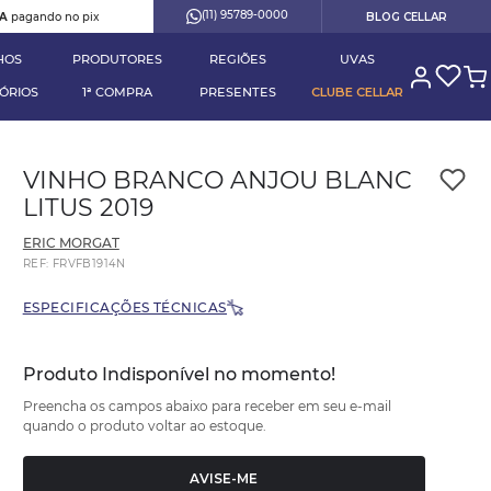
(11) 95789-0000
RA
pagando no pix
BLOG CELLAR
HOS
PRODUTORES
REGIÕES
UVAS
ÓRIOS
1ª COMPRA
PRESENTES
CLUBE CELLAR
VINHO BRANCO ANJOU BLANC
LITUS 2019
ERIC MORGAT
REF
:
FRVFB1914N
ESPECIFICAÇÕES TÉCNICAS
Produto Indisponível no momento!
Preencha os campos abaixo para receber em seu e-mail
quando o produto voltar ao estoque.
AVISE-ME