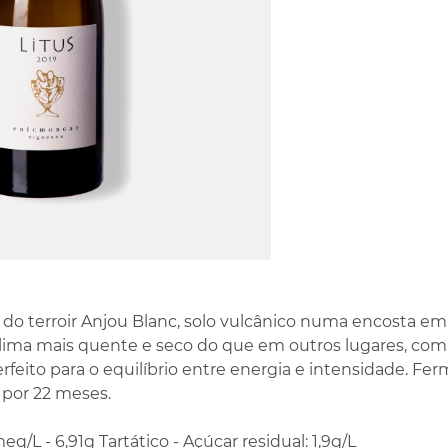
o terroir Anjou Blanc, solo vulcânico numa encosta em
clima mais quente e seco do que em outros lugares, co
rfeito para o equilíbrio entre energia e intensidade. Fe
por 22 meses.
eq/L - 6,91g Tartático - Açúcar residual: 1,9g/L