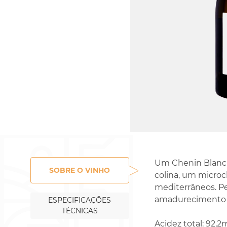
Rossignol-Trapet
Gorelli
Um Chenin Blanc d
SOBRE O VINHO
colina, um micro
mediterrâneos. Pe
amadurecimento 
ESPECIFICAÇÕES
TÉCNICAS
Acidez total: 92,2m