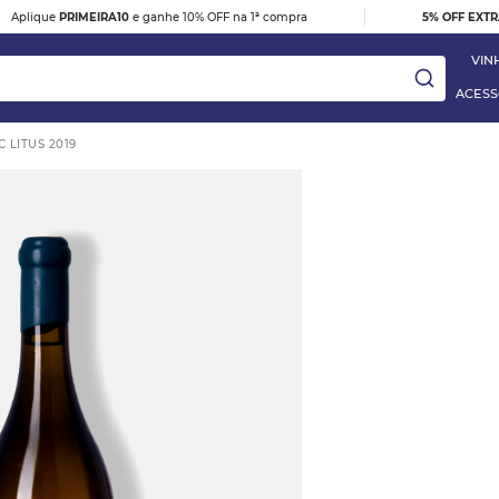
|
Aplique
PRIMEIRA10
e ganhe 10% OFF na 1ª compra
5% OFF EXT
VIN
ACESS
 LITUS 2019
ay
DESTAQUE
e
VINHO TINTO BARBERA D'ALBA
DOC 2023
R$ 395,00
 Blanc
VER DETALHES