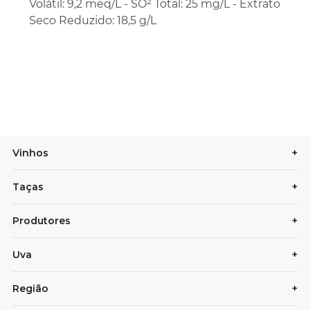
Volátil: 9,2 meq/L - SO² Total: 25 mg/L - Extrato
Seco Reduzido: 18,5 g/L
Vinhos
+
Taças
+
Produtores
+
Uva
+
Região
+