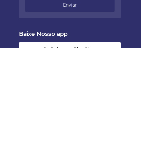
Enviar
Baixe Nosso app
Baixar na Play Store
Baixar na App Store