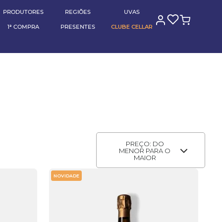
(11) 95789-0000
RA
pagando no pix
BLOG CELLAR
PRODUTORES
REGIÕES
UVAS
1ª COMPRA
PRESENTES
CLUBE CELLAR
PREÇO: DO
MENOR PARA O
MAIOR
NOVIDADE