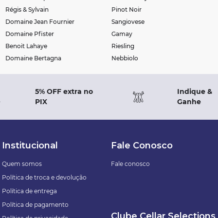
Régis & Sylvain
Pinot Noir
Domaine Jean Fournier
Sangiovese
Domaine Pfister
Gamay
Benoit Lahaye
Riesling
Domaine Bertagna
Nebbiolo
5% OFF extra no
Indique &
PIX
Ganhe
Institucional
Fale Conosco
Quem somos
Fale conosco
Política de troca e devolução
Política de entrega
Política de pagamento
Clube Cellar Selections