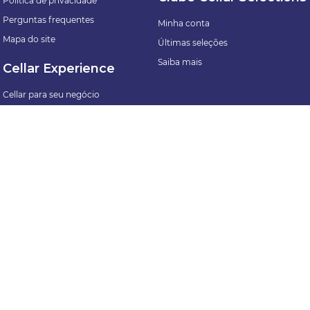
Política de privacidade
Perguntas frequentes
Minha conta
Mapa do site
Últimas seleções
Saiba mais
Cellar Experience
Cellar para seu negócio
Cellar para seu evento
Formas de pagamento
Nossos Canais
Rua Major Paladino, 128 - Galpão 5. Vila Leopoldina, São Paulo - SP | CEP
05307-000 | CNPJ: 34.183.235/0001-88 BEAUNE IMPORTADORA LTDA.