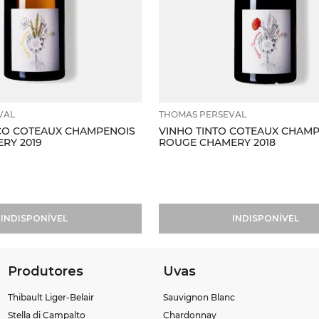
VAL
THOMAS PERSEVAL
CO COTEAUX CHAMPENOIS
VINHO TINTO COTEAUX CHAM
RY 2019
ROUGE CHAMERY 2018
INDISPONÍVEL
INDISPONÍVEL
Produtores
Uvas
Thibault Liger-Belair
Sauvignon Blanc
Stella di Campalto
Chardonnay