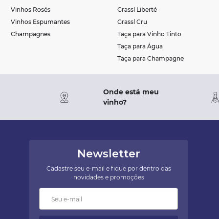
Vinhos Rosés
Grassl Liberté
Vinhos Espumantes
Grassl Cru
Champagnes
Taça para Vinho Tinto
Taça para Água
Taça para Champagne
Onde está meu
vinho?
Newsletter
Cadastre seu e-mail e fique por dentro das
novidades e promoções