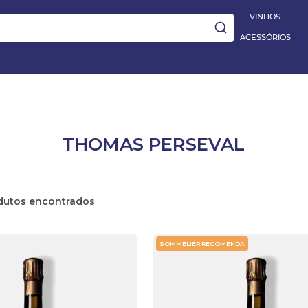
|
Aplique
PRIMEIRA10
e ganhe 10% OFF na 1ª compra
5% OFF EXT
VINHOS
ACESSÓRIOS
ay
THOMAS PERSEVAL
DESTAQUE
e
VINHO TINTO BARBERA D'ALBA
DOC 2023
dutos
R$ 395,00
 Blanc
VER DETALHES
SOMMELIER RECOMENDA