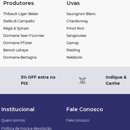
Produtores
Uvas
Thibault Liger-Belair
Sauvignon Blanc
Stella di Campalto
Chardonnay
Régis & Sylvain
Pinot Noir
Domaine Jean Fournier
Sangiovese
Domaine Pfister
Gamay
Benoit Lahaye
Riesling
Domaine Bertagna
Nebbiolo
5% OFF extra no
Indique &
PIX
Ganhe
Institucional
Fale Conosco
Quem somos
Fale conosco
Política de troca e devolução