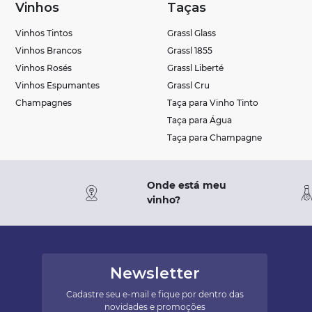
Vinhos
Taças
Vinhos Tintos
Grassl Glass
Vinhos Brancos
Grassl 1855
Vinhos Rosés
Grassl Liberté
Vinhos Espumantes
Grassl Cru
Champagnes
Taça para Vinho Tinto
Taça para Água
Taça para Champagne
Onde está meu
vinho?
Newsletter
Cadastre seu e-mail e fique por dentro das
novidades e promoções