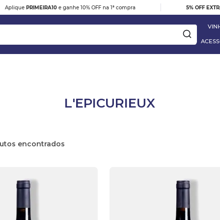
|
Aplique
PRIMEIRA10
e ganhe 10% OFF na 1ª compra
5% OFF EXT
VIN
ACESS
ay
L'EPICURIEUX
DESTAQUE
e
VINHO TINTO BARBERA D'ALBA
utos
DOC 2023
R$ 395,00
 Blanc
VER DETALHES