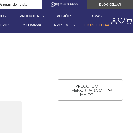
(11) 95789-0000
RA
pagando no pix
BLOG CELLAR
HOS
PRODUTORES
REGIÕES
UVAS
ÓRIOS
1ª COMPRA
PRESENTES
CLUBE CELLAR
PREÇO: DO
MENOR PARA O
MAIOR