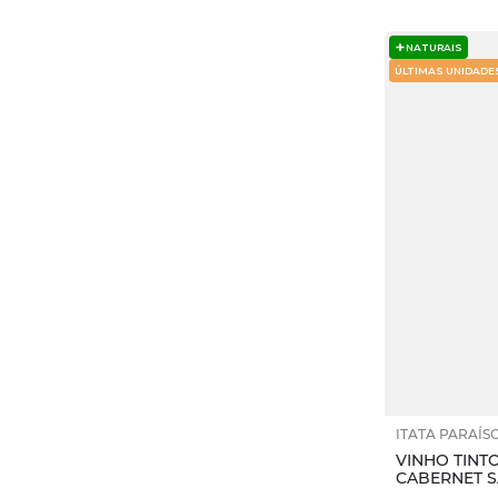
Queijos Maduros
NATURAIS
Massas
ÚLTIMAS UNIDADE
Carnes Ensopadas
Pizzas
ITATA PARAÍS
VINHO TINT
CABERNET S