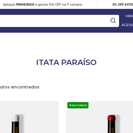
|
Aplique
PRIMEIRA10
e ganhe 10% OFF na 1ª compra
5% OFF EXT
VIN
ACESS
ay
ITATA PARAÍSO
DESTAQUE
e
VINHO TINTO BARBERA D'ALBA
utos
DOC 2023
R$ 395,00
NATURAIS
 Blanc
VER DETALHES