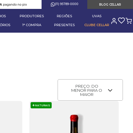
(11) 95789-0000
RA
pagando no pix
BLOG CELLAR
HOS
PRODUTORES
REGIÕES
UVAS
ÓRIOS
1ª COMPRA
PRESENTES
CLUBE CELLAR
PREÇO: DO
MENOR PARA O
MAIOR
NATURAIS