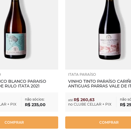
O
ITATA PARAÍSO
NCO BLANCO PARAISO
VINHO TINTO PARAÍSO CARIÑ
E RULO ITATA 2021
ANTIGUAS PARRAS VALE DE IT
não sócios:
R$ 260,63
não só
até
AR + PIX
R$
235
,
00
no
CLUBE CELLAR + PIX
R$
2
COMPRAR
COMPRAR