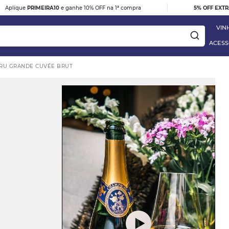
|
Aplique
PRIMEIRA10
e ganhe 10% OFF na 1ª compra
5% OFF EXT
VIN
ACESS
RU GRANDE CUVÉE BRUT
ay
DESTAQUE
e
VINHO TINTO BARBERA D'ALBA
DOC 2023
R$ 395,00
 Blanc
VER DETALHES