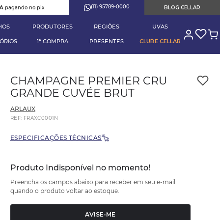
(11) 95789-0000
RA
pagando no pix
BLOG CELLAR
HOS
PRODUTORES
REGIÕES
UVAS
ÓRIOS
1ª COMPRA
PRESENTES
CLUBE CELLAR
CHAMPAGNE PREMIER CRU
GRANDE CUVÉE BRUT
ARLAUX
REF
:
FRAXC0001N
ESPECIFICAÇÕES TÉCNICAS
Produto Indisponível no momento!
Preencha os campos abaixo para receber em seu e-mail
quando o produto voltar ao estoque.
AVISE-ME