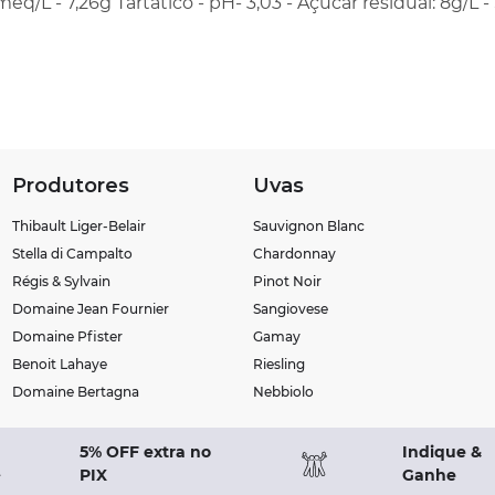
meq/L - 7,26g Tartático - pH- 3,03 - Açúcar residual: 8g/L 
Produtores
Uvas
Thibault Liger-Belair
Sauvignon Blanc
Stella di Campalto
Chardonnay
Régis & Sylvain
Pinot Noir
Domaine Jean Fournier
Sangiovese
Domaine Pfister
Gamay
Benoit Lahaye
Riesling
Domaine Bertagna
Nebbiolo
5% OFF extra no
Indique &
PIX
Ganhe