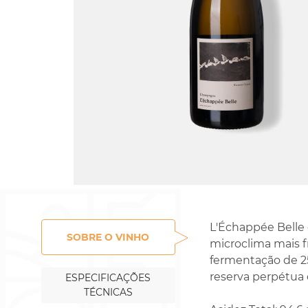
Rossignol-Trapet
Gorelli
L'Échappée Belle 
SOBRE O VINHO
microclima mais fr
fermentação de 2
reserva perpétua 
ESPECIFICAÇÕES
TÉCNICAS