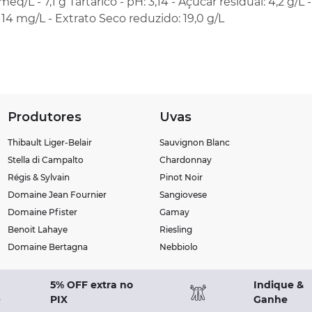
eq/L - 7,1 g Tartárico - pH: 3,14 - Açúcar residual: 4,2 g/L -
 14 mg/L - Extrato Seco reduzido: 19,0 g/L
Produtores
Uvas
Thibault Liger-Belair
Sauvignon Blanc
Stella di Campalto
Chardonnay
Régis & Sylvain
Pinot Noir
Domaine Jean Fournier
Sangiovese
Domaine Pfister
Gamay
Benoit Lahaye
Riesling
Domaine Bertagna
Nebbiolo
5% OFF extra no
Indique &
PIX
Ganhe