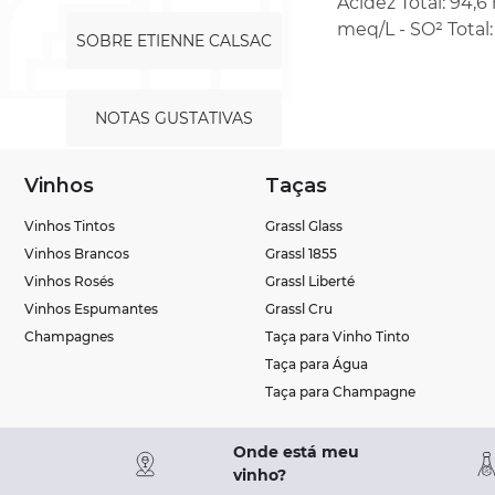
Acidez Total: 94,6 m
meq/L - SO² Total:
SOBRE ETIENNE CALSAC
NOTAS GUSTATIVAS
Vinhos
Taças
Vinhos Tintos
Grassl Glass
Vinhos Brancos
Grassl 1855
Vinhos Rosés
Grassl Liberté
Vinhos Espumantes
Grassl Cru
Champagnes
Taça para Vinho Tinto
Taça para Água
Taça para Champagne
Onde está meu
vinho?