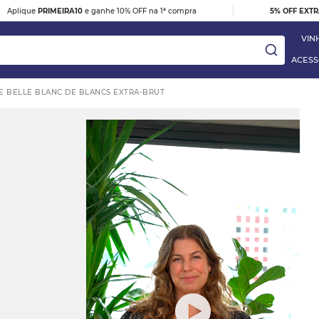
|
Aplique
PRIMEIRA10
e ganhe 10% OFF na 1ª compra
5% OFF EXT
VIN
ACESS
 BELLE BLANC DE BLANCS EXTRA-BRUT
ay
DESTAQUE
e
VINHO TINTO BARBERA D'ALBA
DOC 2023
R$ 395,00
 Blanc
VER DETALHES