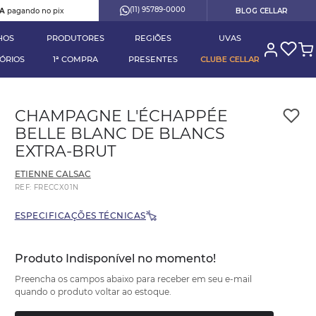
(11) 95789-0000
RA
pagando no pix
BLOG CELLAR
HOS
PRODUTORES
REGIÕES
UVAS
ÓRIOS
1ª COMPRA
PRESENTES
CLUBE CELLAR
CHAMPAGNE L'ÉCHAPPÉE
BELLE BLANC DE BLANCS
EXTRA-BRUT
ETIENNE CALSAC
REF
:
FRECCX01N
ESPECIFICAÇÕES TÉCNICAS
Produto Indisponível no momento!
Preencha os campos abaixo para receber em seu e-mail
quando o produto voltar ao estoque.