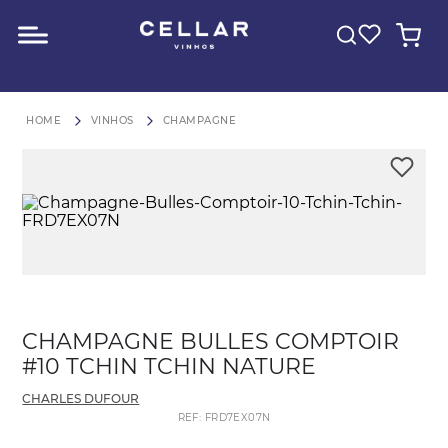
O QUE VOCÊ ESTÁ PROCURANDO?
FRETE GRÁTIS para São Paulo em compras acima de R$600
VINHOS
CHAMPAGNE
CHAMPAGNE BULLES COMPTOIR
#10 TCHIN TCHIN NATURE
CHARLES DUFOUR
REF
:
FRD7EX07N