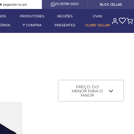
(11) 95789-0000
RA
pagando no pix
BLOG CELLAR
HOS
PRODUTORES
REGIÕES
UVAS
ÓRIOS
1ª COMPRA
PRESENTES
CLUBE CELLAR
PREÇO: DO
MENOR PARA O
MAIOR