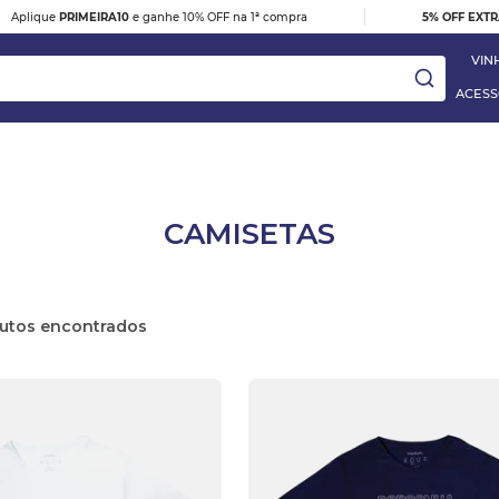
|
Aplique
PRIMEIRA10
e ganhe 10% OFF na 1ª compra
5% OFF EXT
VIN
ACESS
ay
CAMISETAS
DESTAQUE
e
VINHO TINTO BARBERA D'ALBA
utos
DOC 2023
R$ 395,00
 Blanc
VER DETALHES