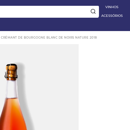
|
Aplique
PRIMEIRA10
e ganhe 10% OFF na 1ª compra
5% OFF EXT
VINHOS
ACESSÓRIOS
 CRÉMANT DE BOURGOGNE BLANC DE NOIRS NATURE 2018
ay
e
TO BARBERA D'ALBA
 Blanc
HES