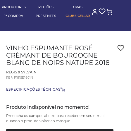
(11) 95789-0000
RA
pagando no pix
BLOG CELLAR
PRODUTORES
REGIÕES
UVAS
1ª COMPRA
PRESENTES
CLUBE CELLAR
VINHO ESPUMANTE ROSÉ
CRÉMANT DE BOURGOGNE
BLANC DE NOIRS NATURE 2018
RÉGIS & SYLVAIN
REF
:
FRRSE1801N
ESPECIFICAÇÕES TÉCNICAS
Produto Indisponível no momento!
Preencha os campos abaixo para receber em seu e-mail
quando o produto voltar ao estoque.