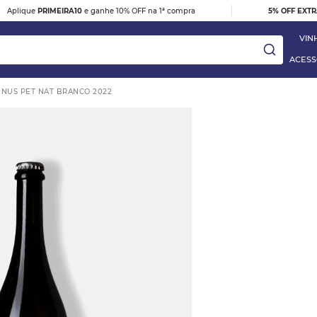
|
Aplique
PRIMEIRA10
e ganhe 10% OFF na 1ª compra
5% OFF EXT
VIN
ACESS
NUS PET NAT BRANCO 2022
ay
DESTAQUE
e
VINHO TINTO BARBERA D'ALBA
DOC 2023
R$ 395,00
 Blanc
VER DETALHES