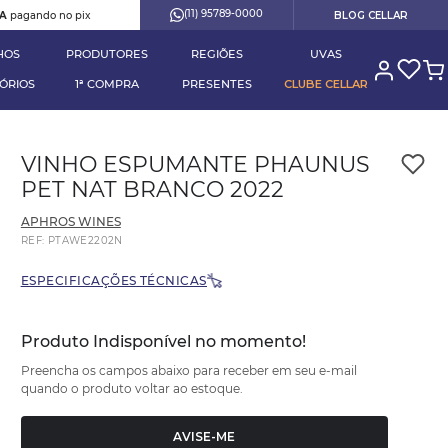
(11) 95789-0000
RA
pagando no pix
BLOG CELLAR
HOS
PRODUTORES
REGIÕES
UVAS
ÓRIOS
1ª COMPRA
PRESENTES
CLUBE CELLAR
VINHO ESPUMANTE PHAUNUS
PET NAT BRANCO 2022
APHROS WINES
REF
:
PTAWE2202N
ESPECIFICAÇÕES TÉCNICAS
Produto Indisponível no momento!
Preencha os campos abaixo para receber em seu e-mail
quando o produto voltar ao estoque.
AVISE-ME