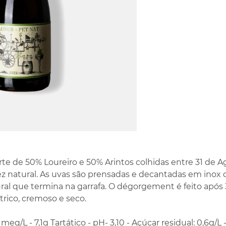
te de 50% Loureiro e 50% Arintos colhidas entre 31 de 
z natural. As uvas são prensadas e decantadas em inox o
al que termina na garrafa. O dégorgement é feito após
trico, cremoso e seco.
 meq/L - 7,1g Tartático - pH- 3,10 - Açúcar residual: 0,6g/L