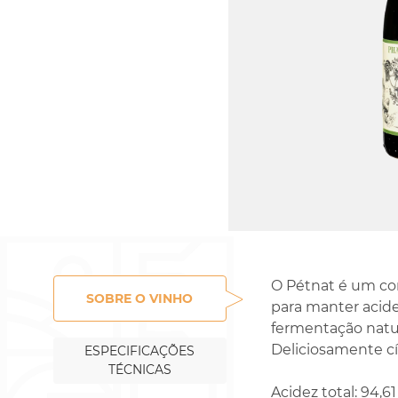
Rossignol-Trapet
Gorelli
O Pétnat é um cor
SOBRE O VINHO
para manter acide
fermentação natur
Deliciosamente cí
ESPECIFICAÇÕES
TÉCNICAS
Acidez total: 94,61