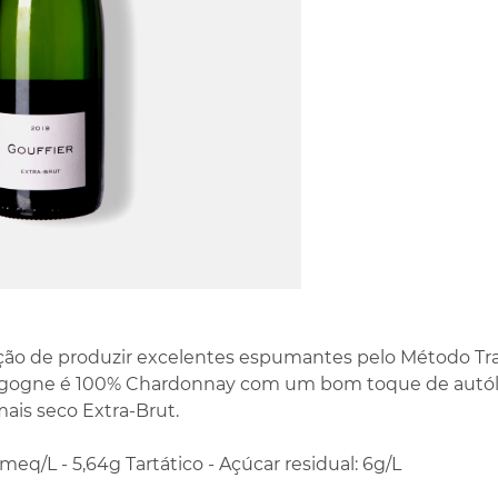
ão de produzir excelentes espumantes pelo Método Trad
gogne é 100% Chardonnay com um bom toque de autól
 mais seco Extra-Brut.
4meq/L - 5,64g Tartático - Açúcar residual: 6g/L