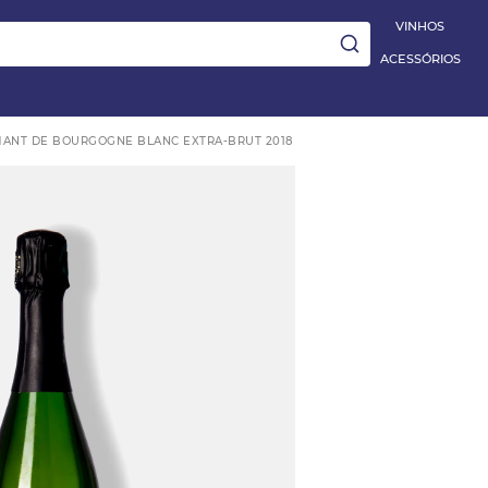
|
Aplique
PRIMEIRA10
e ganhe 10% OFF na 1ª compra
5% OFF EXT
VINHOS
ACESSÓRIOS
ANT DE BOURGOGNE BLANC EXTRA-BRUT 2018
ay
e
TO BARBERA D'ALBA
 Blanc
HES