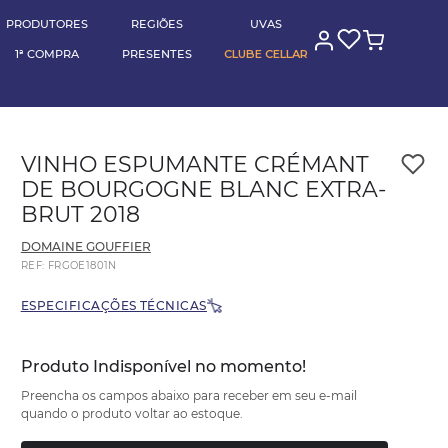
(11) 95789-0000
RA
pagando no pix
BLOG CELLAR
PRODUTORES
REGIÕES
UVAS
1ª COMPRA
PRESENTES
CLUBE CELLAR
VINHO ESPUMANTE CRÉMANT
DE BOURGOGNE BLANC EXTRA-
BRUT 2018
DOMAINE GOUFFIER
REF
:
FRGOE1801N
ESPECIFICAÇÕES TÉCNICAS
Produto Indisponível no momento!
Preencha os campos abaixo para receber em seu e-mail
quando o produto voltar ao estoque.