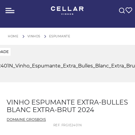
O QUE VOCÊ ESTÁ PROCURANDO?
FRETE GRÁTIS para São Paulo em compras acima de R$600
VINHOS
ESPUMANTE
DADE
VINHO ESPUMANTE EXTRA-BULLES
BLANC EXTRA-BRUT 2024
DOMAINE GROSBOIS
REF
:
FRGIE2401N