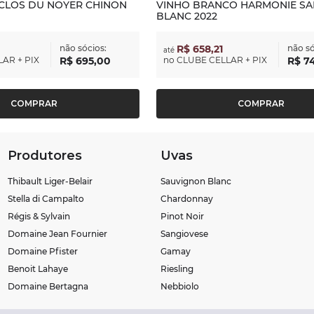
 CLOS DU NOYER CHINON
VINHO BRANCO HARMONIE S
BLANC 2022
não sócios:
R$ 658,21
não só
até
AR + PIX
R$
695
,
00
no
CLUBE CELLAR + PIX
R$
7
COMPRAR
COMPRAR
Produtores
Uvas
Thibault Liger-Belair
Sauvignon Blanc
Stella di Campalto
Chardonnay
Régis & Sylvain
Pinot Noir
Domaine Jean Fournier
Sangiovese
Domaine Pfister
Gamay
Benoit Lahaye
Riesling
Domaine Bertagna
Nebbiolo