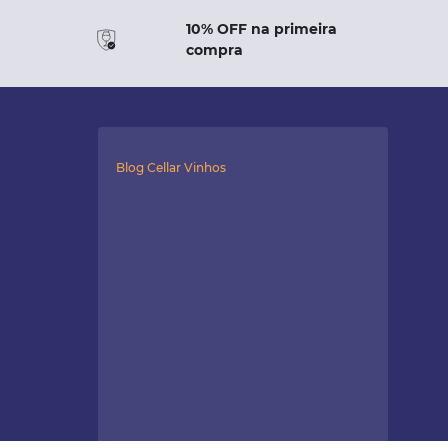
10% OFF na primeira
compra
Blog Cellar Vinhos
Dia dos Pais em casa: 5 ideias
diferentes para surpreender
Comemorar o Dia dos Pais em casa
é a escolha certa para quem quer
fugir das filas...