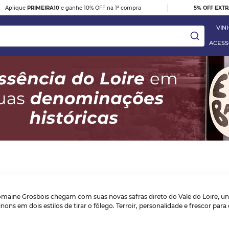
|
Aplique
PRIMEIRA10
e ganhe 10% OFF na 1ª compra
5% OFF EXT
VIN
ACESS
ay
DESTAQUE
e
VINHO TINTO BARBERA D'ALBA
DOC 2023
R$ 395,00
 Blanc
aine Grosbois chegam com suas novas safras direto do Vale do Loire, uni
VER DETALHES
nons em dois estilos de tirar o fôlego. Terroir, personalidade e frescor pa