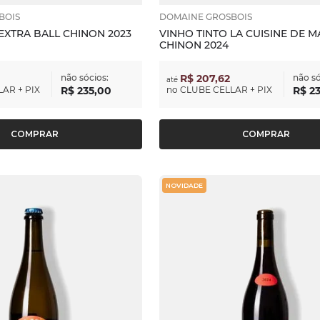
BOIS
DOMAINE GROSBOIS
EXTRA BALL CHINON 2023
VINHO TINTO LA CUISINE DE 
CHINON 2024
não sócios:
R$ 207,62
não só
até
AR + PIX
R$
235
,
00
no
CLUBE CELLAR + PIX
R$
2
COMPRAR
COMPRAR
NOVIDADE