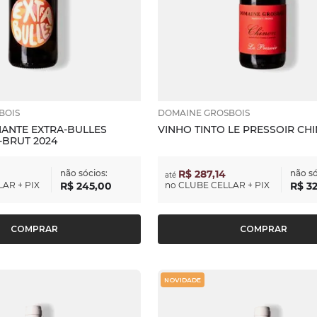
BOIS
DOMAINE GROSBOIS
ANTE EXTRA-BULLES
VINHO TINTO LE PRESSOIR CH
-BRUT 2024
não sócios:
R$ 287,14
não só
até
AR + PIX
R$
245
,
00
no
CLUBE CELLAR + PIX
R$
3
COMPRAR
COMPRAR
NOVIDADE