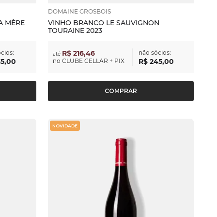
DOMAINE GROSBOIS
MA MÈRE
VINHO BRANCO LE SAUVIGNON
TOURAINE 2023
cios:
R$ 216,46
não sócios:
até
35
,
00
no
CLUBE CELLAR + PIX
R$
245
,
00
COMPRAR
NOVIDADE