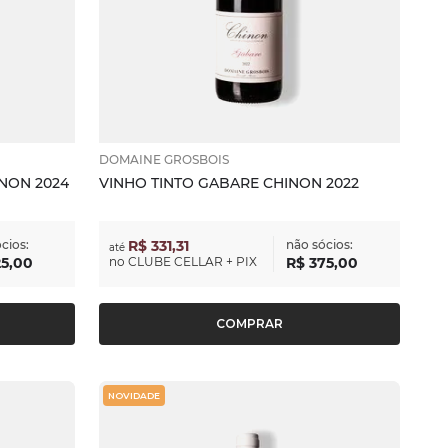
DOMAINE GROSBOIS
INON 2024
VINHO TINTO GABARE CHINON 2022
cios:
R$ 331,31
não sócios:
até
25
,
00
no
CLUBE CELLAR + PIX
R$
375
,
00
COMPRAR
NOVIDADE