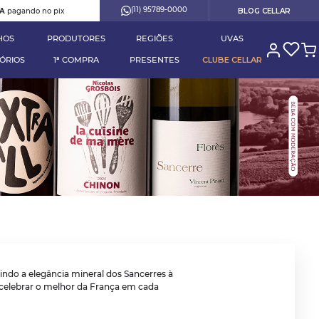
(11) 95789-0000
RA
pagando no pix
BLOG CELLAR
HOS
PRODUTORES
REGIÕES
UVAS
ÓRIOS
1ª COMPRA
PRESENTES
CLUBE CELLAR
ndo a elegância mineral dos Sancerres à
ra celebrar o melhor da França em cada