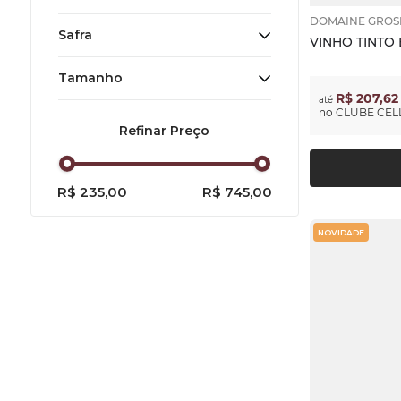
DOMAINE GROS
Branco
Safra
VINHO TINTO 
Espumante
Tamanho
Frutos do mar
R$ 207,62
até
Peixes
no
CLUBE CELL
750 ml
2022
Aves
2023
Queijos Maduros
2024
R$ 235,00
R$ 745,00
NOVIDADE