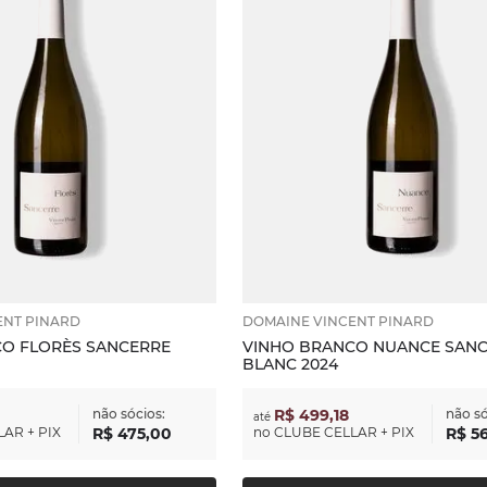
ENT PINARD
DOMAINE VINCENT PINARD
O FLORÈS SANCERRE
VINHO BRANCO NUANCE SAN
BLANC 2024
não sócios:
R$ 499,18
não só
até
AR + PIX
R$
475
,
00
no
CLUBE CELLAR + PIX
R$
5