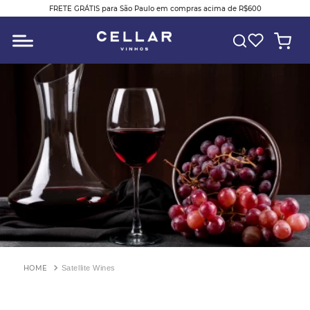
FRETE GRÁTIS para São Paulo em compras acima de R$600
O QUE VOCÊ ESTÁ PROCURANDO?
Satellite Wines