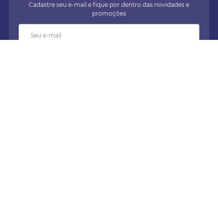
Cadastre seu e-mail e fique por dentro das novidades e
promoções
Enviar
Nossos Canais
Institucional
+
Cellar Experience
+
Fale Conosco
+
Clube Cellar Selections
+